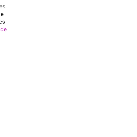
es.
ue
es
yde