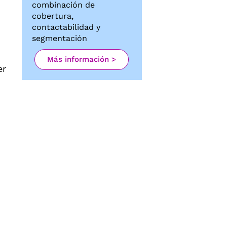
combinación de
cobertura,
contactabilidad y
segmentación
Más información >
er