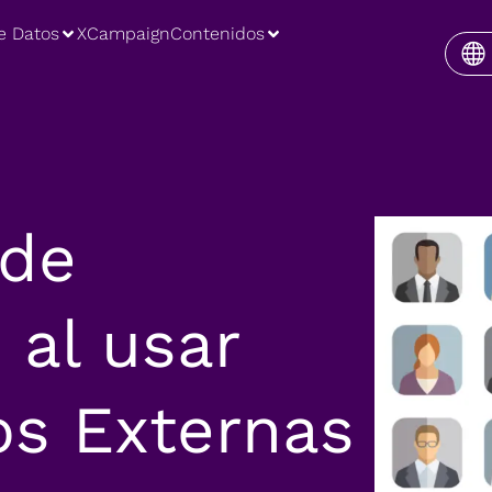
e Datos
XCampaign
Contenidos
 de
al usar
os Externas