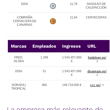
DISA
11,78
GASOLEO DE
CALEFACCIÓN
COMPAÑÍA
11,04
CERVECERAS
CERVECERA DE
CANARIAS
Marcas
Empleados
Ingresos
URL
FRED.
1.299
1.543.457.000
fredolsen.es/
OLSEN
€
↗
DISA
51
1.543.457.000
disagrupo.es/
€
↗
DORADA |
360
149.718.000 €
ccc.es/
↗
TROPICAL
La empresa más relevante de