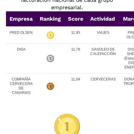
empresarial.
Empresa
Ranking
Score
Actividad
Mar
FRED OLSEN
11,95
VIAJES
FR
OLS
DISA
11,78
GASOLEO DE
DIS
CALEFACCIÓN
SHE
(Espa
DI
ENER
COMPAÑÍA
11,04
CERVECERAS
DORA
CERVECERA
TROP
DE
CANARIAS