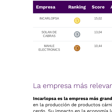
Empresa
Ranking
Score
INCARLOPSA
15,02
SOLAN DE
13,04
CABRAS
MAHLE
10,44
ELECTRONICS
La empresa más releva
Incarlopsa es la empresa más gran
en la producción de productos cárn
cerdo. Su impacto en la economía l