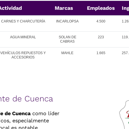
Actividad
Marcas
Empleados
In
CARNES Y CHARCUTERÍA
INCARLOPSA
4.500
1.26
AGUA MINERAL
SOLAN DE
223
119.
CABRAS
VEHÍCULOS REPUESTOS Y
MAHLE
1.665
257.
ACCESORIOS
nte de Cuenca
de de Cuenca
como líder
icos, especialmente
ocal es notable