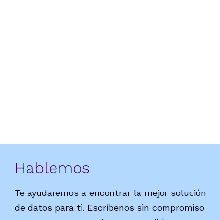
DataCentric Marketing
10 consejos para tener
éxito en tus campañas
de Email Marketing
Hablemos
Te ayudaremos a encontrar la mejor solución
de datos para ti. Escríbenos sin compromiso