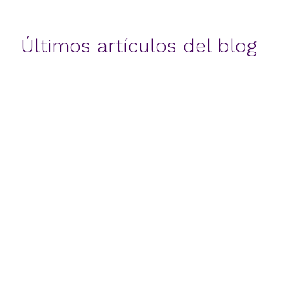
Últimos artículos del blog
DataCentric Marketing
Big Data, aspectos
legales a tener en cuenta